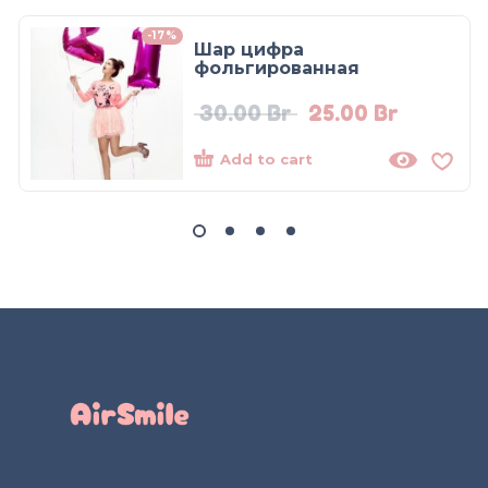
-17%
Шар цифра
фольгированная
30.00
Br
25.00
Br
Add to cart