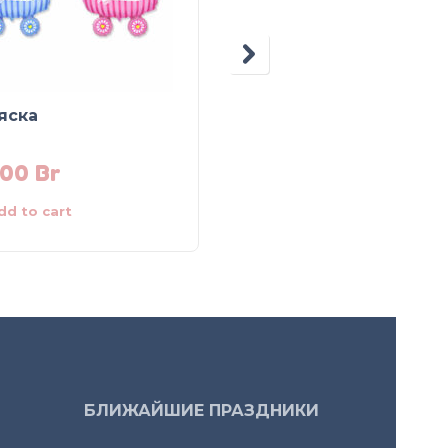
яска
Шар латексный
“Щенки”
.00
Br
5.00
Br
dd to cart
Add to cart
БЛИЖАЙШИЕ ПРАЗДНИКИ