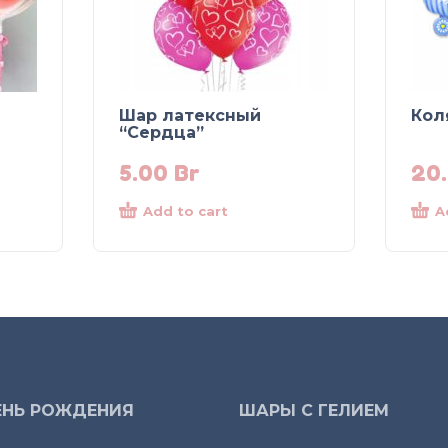
Шар латексный
Кол
“Сердца”
5.00
Br
20
Add to cart
A
ЕНЬ РОЖДЕНИЯ
ШАРЫ С ГЕЛИЕМ