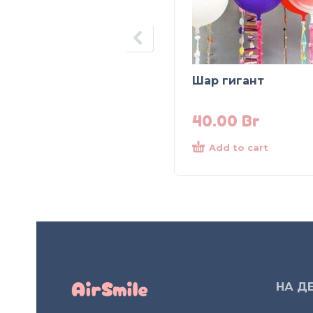
Шар гигант
40.00
Br
Add to cart
НА Д