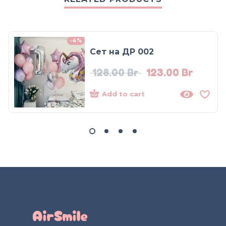
-4%
Сет на ДР 002
128.00
Br
123.00
Br
Add to cart